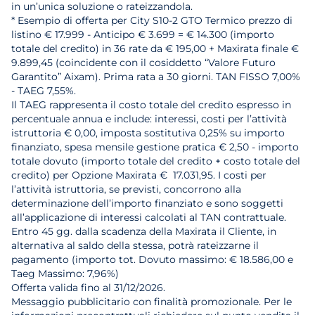
in un’unica soluzione o rateizzandola.
* Esempio di offerta per City S10-2 GTO Termico prezzo di
listino € 17.999 - Anticipo € 3.699 = € 14.300 (importo
totale del credito) in 36 rate da € 195,00 + Maxirata finale €
9.899,45 (coincidente con il cosiddetto “Valore Futuro
Garantito” Aixam). Prima rata a 30 giorni. TAN FISSO 7,00%
- TAEG 7,55%.
Il TAEG rappresenta il costo totale del credito espresso in
percentuale annua e include: interessi, costi per l’attività
istruttoria € 0,00, imposta sostitutiva 0,25% su importo
finanziato, spesa mensile gestione pratica € 2,50 - importo
totale dovuto (importo totale del credito + costo totale del
credito) per Opzione Maxirata € 17.031,95. I costi per
l’attività istruttoria, se previsti, concorrono alla
determinazione dell’importo finanziato e sono soggetti
all’applicazione di interessi calcolati al TAN contrattuale.
Entro 45 gg. dalla scadenza della Maxirata il Cliente, in
alternativa al saldo della stessa, potrà rateizzarne il
pagamento (importo tot. Dovuto massimo: € 18.586,00 e
Taeg Massimo: 7,96%)
Offerta valida fino al 31/12/2026.
Messaggio pubblicitario con finalità promozionale. Per le