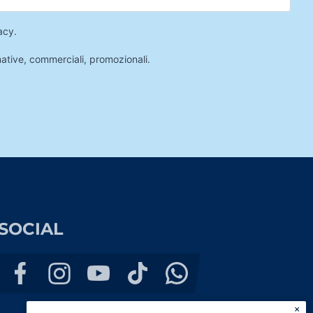
acy
.
mative, commerciali, promozionali.
SOCIAL
×