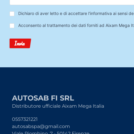
Privacy
*
Dichiaro di aver letto e di accettare l’informativa ai sensi
Trattamento
Acconsento al trattamento dei dati forniti ad Aixam Mega Ita
Dati
Invia
AUTOSAB FI SRL
Distributore ufficiale Aixam Mega Italia
0557321221
autosabspa@gmail.com
Viale Piombino, 7 - 50142 Firenze