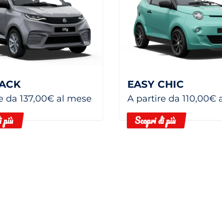
PACK
EASY CHIC
re da 137,00€ al mese
A partire da 110,00€
i più
Scopri di più