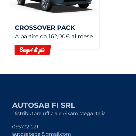
CROSSOVER PACK
A partire da 162,00€ al mese
Scopri di più
AUTOSAB FI SRL
Distributore ufficiale Aixam Mega Italia
0557321221
autosabspa@gmail.com